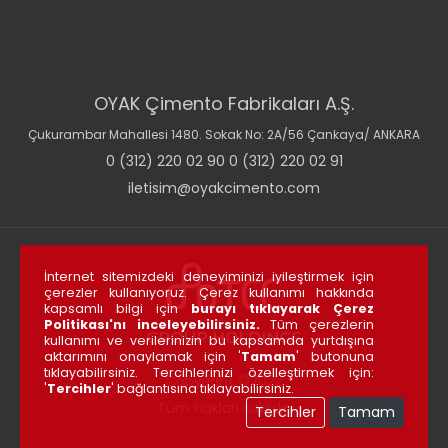
OYAK Çimento Fabrikaları A.Ş.
Çukurambar Mahallesi 1480. Sokak No: 2A/56 Çankaya/ ANKARA
0 (312) 220 02 90 0 (312) 220 02 91
iletisim@oyakcimento.com
İnternet sitemizdeki deneyiminizi iyileştirmek için
çerezler kullanıyoruz. Çerez kullanımı hakkında
kapsamlı bilgi için
burayı tıklayarak Çerez
Politikası'nı inceleyebilirsiniz.
Tüm çerezlerin
kullanımı ve verilerinizin bu kapsamda yurtdışına
aktarımını onaylamak için '
Tamam
' butonuna
tıklayabilirsiniz. Tercihlerinizi özelleştirmek için:
Copyright ©2022
'
Tercihler
' bağlantısına tıklayabilirsiniz.
Tüm hakları saklıdır.
Tercihler
Tamam