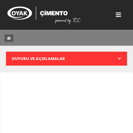
DUYURU VE AÇIKLAMALAR
KURUMSAL BİLGİLER
ZORUNLU ÇAĞRI TEKLİFİ
MALİ TABLOLAR
FAALİYET RAPORLARI
GENEL KURULLAR