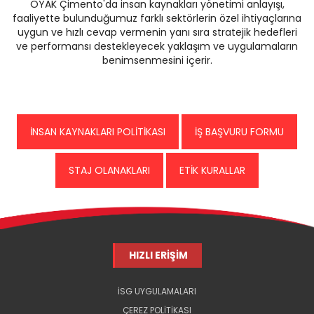
OYAK Çimento'da insan kaynakları yönetimi anlayışı,
faaliyette bulunduğumuz farklı sektörlerin özel ihtiyaçlarına
uygun ve hızlı cevap vermenin yanı sıra stratejik hedefleri
ve performansı destekleyecek yaklaşım ve uygulamaların
benimsenmesini içerir.
İNSAN KAYNAKLARI POLİTİKASI
İŞ BAŞVURU FORMU
STAJ OLANAKLARI
ETİK KURALLAR
HIZLI ERİŞİM
İSG UYGULAMALARI
ÇEREZ POLİTİKASI