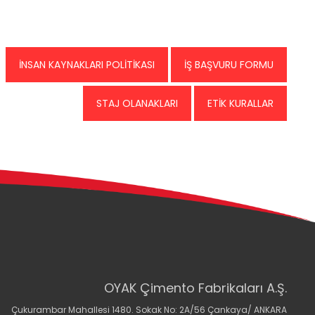
İNSAN KAYNAKLARI POLİTİKASI
İŞ BAŞVURU FORMU
STAJ OLANAKLARI
ETİK KURALLAR
OYAK Çimento Fabrikaları A.Ş.
Çukurambar Mahallesi 1480. Sokak No: 2A/56 Çankaya/ ANKARA