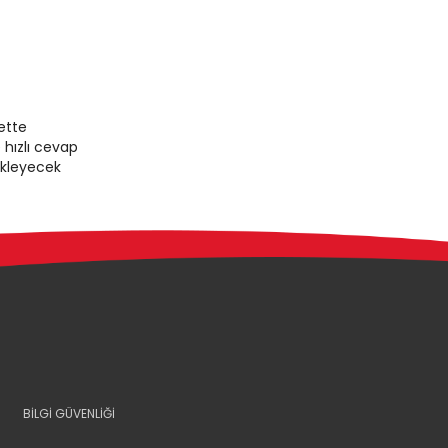
ette
 hızlı cevap
ekleyecek
BİLGİ GÜVENLİĞİ