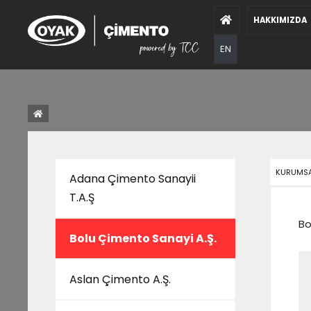
HAKKIMIZDA
EN
KURUMSAL
Adana Çimento Sanayii
T.A.Ş
Bo
Bolu Çimento Sanayi A.Ş.
Aslan Çimento A.Ş.