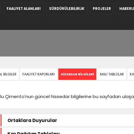
FAALİYET ALANLARI
SÜRDÜRÜLEBİLİRLİK
PROJELER
HABERL
 BİLGİLER
FAALİYET RAPORLARI
HİSSEDAR BİLGİLERİ
MALİ TABLOLAR
KA
lu Çimento’nun güncel hissedar bilgilerine bu sayfadan ulaşabi
Ortaklara Duyurular
Kar Dağıtım Tabloları