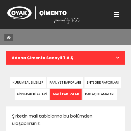
Adana Çimento Sanayii T.A.Ş
Bolu Çimento Sanayi A.Ş.
KURUMSAL BİLGİLER
FAALİYET RAPORLARI
ENTEGRE RAPORLARI
Aslan Çimento A.Ş.
HİSSEDAR BİLGİLERİ
MALİ TABLOLAR
KAP AÇIKLAMALARI
Ünye Çimento Sanayi ve Ticaret A.Ş.
Şirketin mali tablolarına bu bölümden
ulaşabilirsiniz.