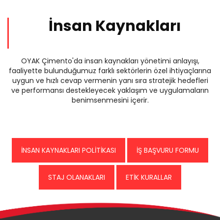
İnsan Kaynakları
OYAK Çimento'da insan kaynakları yönetimi anlayışı,
faaliyette bulunduğumuz farklı sektörlerin özel ihtiyaçlarına
uygun ve hızlı cevap vermenin yanı sıra stratejik hedefleri
ve performansı destekleyecek yaklaşım ve uygulamaların
benimsenmesini içerir.
İNSAN KAYNAKLARI POLİTİKASI
İŞ BAŞVURU FORMU
STAJ OLANAKLARI
ETİK KURALLAR