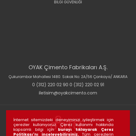
BİLGİ GÜVENLİĞİ
OYAK Çimento Fabrikaları A.Ş.
Çukurambar Mahallesi 1480. Sokak No: 2A/56 Çankaya/ ANKARA
0 (312) 220 02 90 0 (312) 220 02 91
iletisim@oyakcimento.com
İnternet sitemizdeki deneyiminizi iyileştirmek için
çerezler kullanıyoruz. Çerez kullanımı hakkında
kapsamlı bilgi için
burayı tıklayarak Çerez
Politikası'nı inceleyebilirsiniz.
Tüm çerezlerin