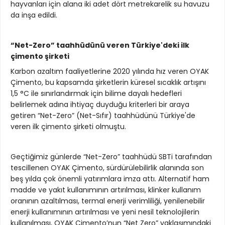
hayvanları için alana iki adet dört metrekarelik su havuzu
da inşa edildi.
“Net-Zero” taahhüdünü veren Türkiye'deki ilk
çimento şirketi
Karbon azaltım faaliyetlerine 2020 yılında hız veren OYAK
Çimento, bu kapsamda şirketlerin küresel sıcaklık artışını
1,5 °C ile sınırlandırmak için bilime dayalı hedefleri
belirlemek adına ihtiyaç duyduğu kriterleri bir araya
getiren “Net-Zero” (Net-Sıfır) taahhüdünü Türkiye'de
veren ilk çimento şirketi olmuştu.
Geçtiğimiz günlerde “Net-Zero” taahhüdü SBTi tarafından
tescillenen OYAK Çimento, sürdürülebilirlik alanında son
beş yılda çok önemli yatırımlara imza attı. Alternatif ham
madde ve yakıt kullanımının artırılması, klinker kullanım
oranının azaltılması, termal enerji verimliliği, yenilenebilir
enerji kullanımının artırılması ve yeni nesil teknolojilerin
kullanılması, OYAK Çimento’nun “Net Zero” yaklaşımındaki