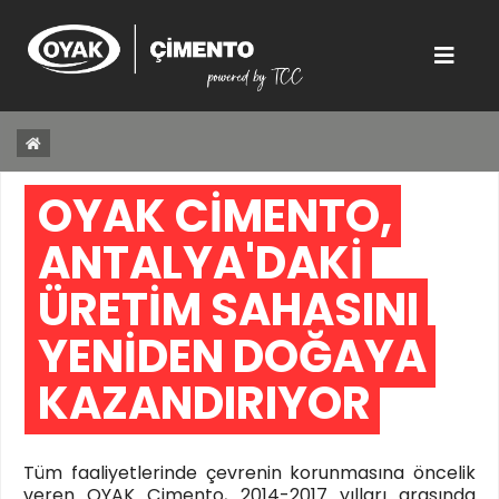
OYAK ÇİMENTO, 
ANTALYA'DAKİ 
ÜRETİM SAHASINI 
YENİDEN DOĞAYA 
KAZANDIRIYOR 
Tüm faaliyetlerinde çevrenin korunmasına öncelik
veren OYAK Çimento, 2014-2017 yılları arasında