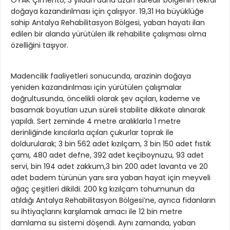
OYAK Çimento, 3 yıldan daha uzun süredir bölgenin tekrar
doğaya kazandırılması için çalışıyor. 19,31 Ha büyüklüğe
sahip Antalya Rehabilitasyon Bölgesi, yaban hayatı ilan
edilen bir alanda yürütülen ilk rehabilite çalışması olma
özelliğini taşıyor.
Madencilik faaliyetleri sonucunda, arazinin doğaya
yeniden kazandırılması için yürütülen çalışmalar
doğrultusunda, öncelikli olarak şev açıları, kademe ve
basamak boyutları uzun süreli stabilite dikkate alınarak
yapıldı. Sert zeminde 4 metre aralıklarla 1 metre
derinliğinde kırıcılarla açılan çukurlar toprak ile
doldurularak; 3 bin 562 adet kızılçam, 3 bin 150 adet fıstık
çamı, 480 adet defne, 392 adet keçiboynuzu, 93 adet
servi, bin 194 adet zakkum,3 bin 200 adet lavanta ve 20
adet badem türünün yanı sıra yaban hayat için meyveli
ağaç çeşitleri dikildi. 200 kg kızılçam tohumunun da
atıldığı Antalya Rehabilitasyon Bölgesi’ne, ayrıca fidanların
su ihtiyaçlarını karşılamak amacı ile 12 bin metre
damlama su sistemi döşendi. Aynı zamanda, yaban