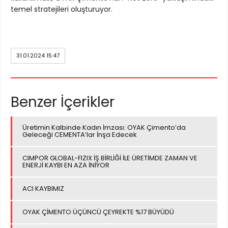
temel stratejileri oluşturuyor.
31.01.2024 15:47
Benzer İçerikler
Üretimin Kalbinde Kadın İmzası: OYAK Çimento’da
Geleceği CEMENTA’lar İnşa Edecek
CIMPOR GLOBAL-FIZIX İŞ BİRLİĞİ İLE ÜRETİMDE ZAMAN VE
ENERJİ KAYBI EN AZA İNİYOR
ACI KAYBIMIZ
OYAK ÇİMENTO ÜÇÜNCÜ ÇEYREKTE %17 BÜYÜDÜ