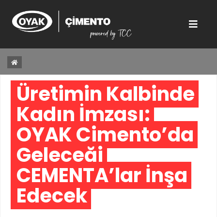
Üretimin Kalbinde 
Kadın İmzası: 
OYAK Çimento’da 
Geleceği 
CEMENTA’lar İnşa 
Edecek 