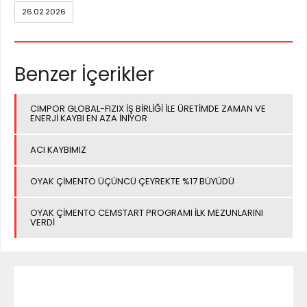
26.02.2026
Benzer İçerikler
CIMPOR GLOBAL-FIZIX İŞ BİRLİĞİ İLE ÜRETİMDE ZAMAN VE
ENERJİ KAYBI EN AZA İNİYOR
ACI KAYBIMIZ
OYAK ÇİMENTO ÜÇÜNCÜ ÇEYREKTE %17 BÜYÜDÜ
OYAK ÇİMENTO CEMSTART PROGRAMI İLK MEZUNLARINI
VERDİ