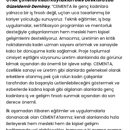
OYAK Çimento İnsan Kaynakları Ülke Direktörü Eda
Güzeldemir Demiray
, “CEMENTA ile genç kadınlara
yalnızca bir iş fırsatı değil, uçtan uca tasarlanmış bir
kariyer yolculuğu sunuyoruz. Teknik eğitimler, iş başı
uygulamalar, sertifikasyon programları ve mentorluk
desteğiyle çalışanlarımızın hem mesleki hem kişisel
gelişimlerini destekliyoruz. Amacımız, üretimin en kritik
noktalarında kadın uzman sayısını artırmak ve sanayide
kalıcı bir dönüşüme katkı sağlamak. Proje toplumsal
cinsiyet eşitliğini vizyonunu üretim alanlarında da görünür
kılmak açısından da önemli bir işleve sahip. CEMENTA,
özellikle sanayi ve üretim gibi alanlarda geleneksel olarak
erkeklere atanmış pek çok rolün kadın çalışanlar
tarafından da başarıyla üstlenilebileceğini göstermek ve
ezberlerde kadına kapalı gibi algılanan alanlarda genç
kadınlara iş ve gelişim fırsatı sunmak açısından da son
derece önemli.
İlk aşamadan itibaren eğitimler ve uygulamalarla
donanacak olan CEMENTA’larımız; kendi alanlarında hızla
ilerleyerek hem mesleki hem de kişisel gelişim