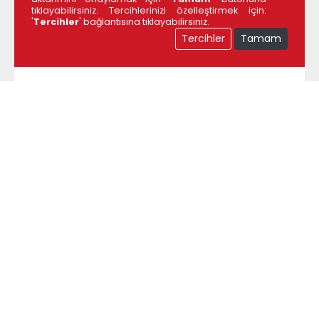
tıklayabilirsiniz. Tercihlerinizi özelleştirmek için:
'
Tercihler
' bağlantısına tıklayabilirsiniz.
Tercihler
Tamam