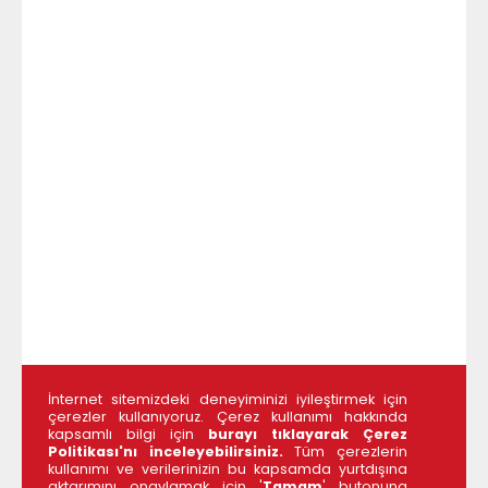
İnternet sitemizdeki deneyiminizi iyileştirmek için
çerezler kullanıyoruz. Çerez kullanımı hakkında
kapsamlı bilgi için
burayı tıklayarak Çerez
Politikası'nı inceleyebilirsiniz.
Tüm çerezlerin
kullanımı ve verilerinizin bu kapsamda yurtdışına
aktarımını onaylamak için '
Tamam
' butonuna