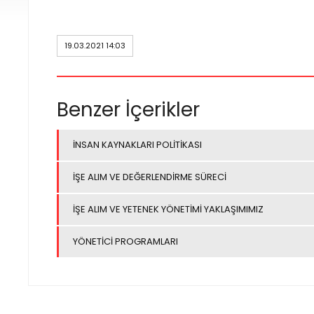
19.03.2021 14:03
Benzer İçerikler
İNSAN KAYNAKLARI POLİTİKASI
İŞE ALIM VE DEĞERLENDİRME SÜRECİ
İŞE ALIM VE YETENEK YÖNETİMİ YAKLAŞIMIMIZ
YÖNETİCİ PROGRAMLARI