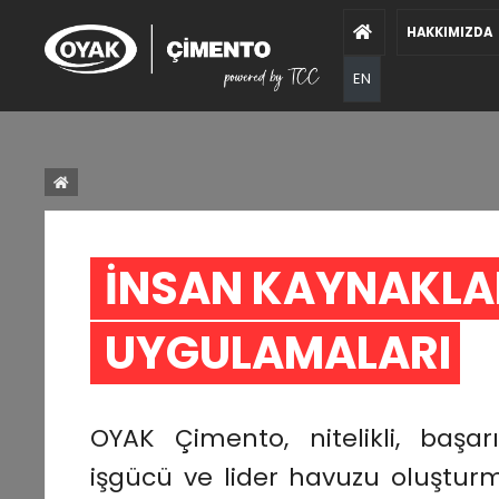
HAKKIMIZDA
EN
İNSAN KAYNAKLAR
UYGULAMALARI 
OYAK Çimento, nitelikli, başar
işgücü ve lider havuzu oluştur