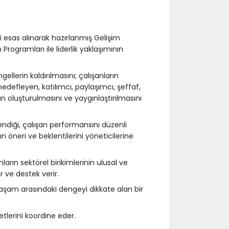
 esas alınarak hazırlanmış Gelişim
Programları ile liderlik yaklaşımının
llerin kaldırılmasını; çalışanların
 hedefleyen, katılımcı, paylaşımcı, şeffaf,
ün oluşturulmasını ve yaygınlaştırılmasını
endiği, çalışan performansını düzenli
rın öneri ve beklentilerini yöneticilerine
ların sektörel birikimlerinin ulusal ve
 ve destek verir.
el yaşam arasındaki dengeyi dikkate alan bir
etlerini koordine eder.