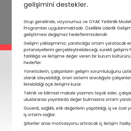
gelişimini destekler.
Grup genelinde, vizyonumuz ve OYAK Yetkinlik Modeli
Programları uygulanmaktadır. Özellikle Liderlik Gelişim 
geliştirmesi değişmez hedeflerimizdendir.
Gelişim yaklaşımımız; yaratıcılığa ortam yaratacak enge
potansiyellerini gerçekleştirebileceği, sürekli gelişimi
farklılığa ve iletişime değer veren bir kurum kültürün
hedefler.
Yöneticilerin, çalışanların gelişim sorumluluğunu üstl
olarak izleyebildiği, öneri sistemi aracılığıyla çalışanla
iletebildiği açık iletişimi kurar.
Teknik ve bilimsel makale yazımını teşvik eder, çalışan
uluslararası yayınlarda değer bulmasına ortam yaratır
Güvenli, sağlıklı, etik değerlerin yaşatıldığı, iş ve öz
iş ortamı sağlar.
Şirketler arası motivasyonu artıracak iç iletişim faaliy