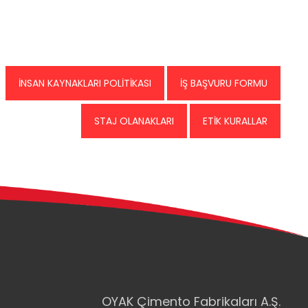
İNSAN KAYNAKLARI POLİTİKASI
İŞ BAŞVURU FORMU
STAJ OLANAKLARI
ETİK KURALLAR
OYAK Çimento Fabrikaları A.Ş.