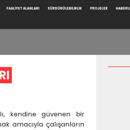
FAALİYET ALANLARI
SÜRDÜRÜLEBİLİRLİK
PROJELER
HABERL
I 
ılı, kendine güvenen bir
mak amacıyla çalışanların