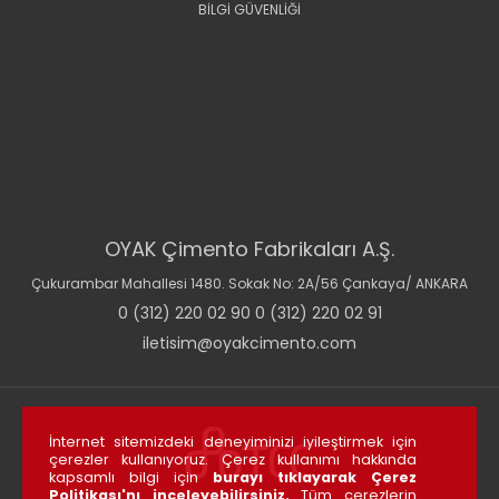
BİLGİ GÜVENLİĞİ
OYAK Çimento Fabrikaları A.Ş.
Çukurambar Mahallesi 1480. Sokak No: 2A/56 Çankaya/ ANKARA
0 (312) 220 02 90 0 (312) 220 02 91
iletisim@oyakcimento.com
İnternet sitemizdeki deneyiminizi iyileştirmek için
çerezler kullanıyoruz. Çerez kullanımı hakkında
kapsamlı bilgi için
burayı tıklayarak Çerez
Politikası'nı inceleyebilirsiniz.
Tüm çerezlerin