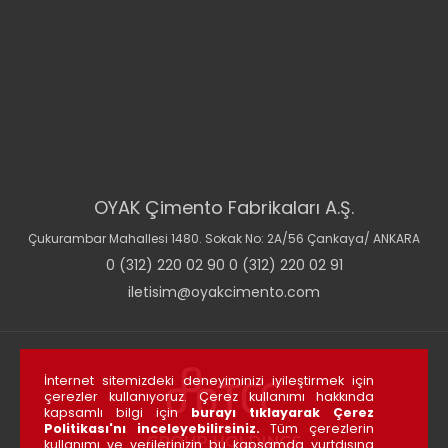
OYAK Çimento Fabrikaları A.Ş.
Çukurambar Mahallesi 1480. Sokak No: 2A/56 Çankaya/ ANKARA
0 (312) 220 02 90 0 (312) 220 02 91
iletisim@oyakcimento.com
İnternet sitemizdeki deneyiminizi iyileştirmek için
çerezler kullanıyoruz. Çerez kullanımı hakkında
kapsamlı bilgi için
burayı tıklayarak Çerez
Politikası'nı inceleyebilirsiniz.
Tüm çerezlerin
kullanımı ve verilerinizin bu kapsamda yurtdışına