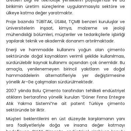
üretilen bilgi ve teknolojik yeniliklerin paylaşılması ve bu
birikimin üretim süreçlerine uygulanmasıyla sektöre ve
ülkeye katma değer yaratmaktır.
Proje bazında TÜBİTAK, ÜSAM, TÇMB benzeri kuruluşlar ve
üniversitelerin inşaat, kimya, malzeme ve jeoloji
mühendisliği bölümleri, müşteriler ve tedarikçilerle işbirliği
yapılarak teknik ve akademik donanım artırılmaktadır.
Enerji ve hammadde kullanımı yoğun olan çimento
sektöründe doğal kaynakların verimli şekilde kullanılması,
sürdürülebilir kaynak kullanımı açısından çok önemlidir. Bu
amaçla, yenilenemeyen birincil yakıtların ve doğal
hammaddelerin alternatifleriyle yer değiştirmesine
yönelik Ar-Ge çalışmaları sürdürülmektedir.
2007 yılında Bolu Çimento tarafından tehlikeli endüstriyel
atıkların bertarafına yönelik kurulan “Döner Fırına Entegre
Atık Yakma Sistemi”ne ait patent Türkiye çimento
sektöründe bir ilktir.
Müşteri beklentilerini en üst düzeyde karşılamanın yanı
sıra faaliyetleriyle doğa ve insana değer katmayı