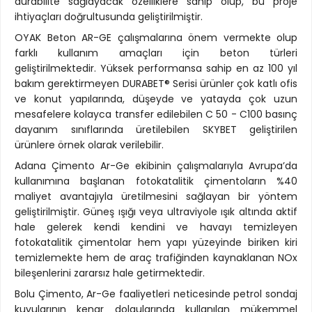
durabilite sağlayacak özelliklere sahip olup, bu proje
ihtiyaçları doğrultusunda geliştirilmiştir.
OYAK Beton AR-GE çalışmalarına önem vermekte olup
farklı kullanım amaçları için beton türleri
geliştirilmektedir. Yüksek performansa sahip en az 100 yıl
bakım gerektirmeyen DURABET® Serisi ürünler çok katlı ofis
ve konut yapılarında, düşeyde ve yatayda çok uzun
mesafelere kolayca transfer edilebilen C 50 - C100 basınç
dayanım sınıflarında üretilebilen SKYBET geliştirilen
ürünlere örnek olarak verilebilir.
Adana Çimento Ar-Ge ekibinin çalışmalarıyla Avrupa’da
kullanımına başlanan fotokatalitik çimentoların %40
maliyet avantajıyla üretilmesini sağlayan bir yöntem
geliştirilmiştir. Güneş ışığı veya ultraviyole ışık altında aktif
hale gelerek kendi kendini ve havayı temizleyen
fotokatalitik çimentolar hem yapı yüzeyinde biriken kiri
temizlemekte hem de araç trafiğinden kaynaklanan NOx
bileşenlerini zararsız hale getirmektedir.
Bolu Çimento, Ar-Ge faaliyetleri neticesinde petrol sondaj
kuyularının kenar dolgularında kullanılan mükemmel