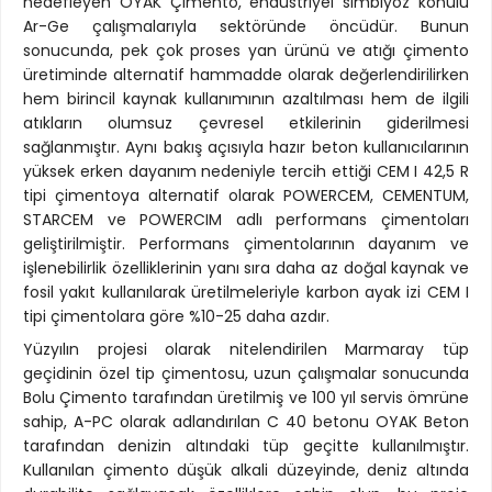
hedefleyen OYAK Çimento, endüstriyel simbiyoz konulu
Ar-Ge çalışmalarıyla sektöründe öncüdür. Bunun
sonucunda, pek çok proses yan ürünü ve atığı çimento
üretiminde alternatif hammadde olarak değerlendirilirken
hem birincil kaynak kullanımının azaltılması hem de ilgili
atıkların olumsuz çevresel etkilerinin giderilmesi
sağlanmıştır. Aynı bakış açısıyla hazır beton kullanıcılarının
yüksek erken dayanım nedeniyle tercih ettiği CEM I 42,5 R
tipi çimentoya alternatif olarak POWERCEM, CEMENTUM,
STARCEM ve POWERCIM adlı performans çimentoları
geliştirilmiştir. Performans çimentolarının dayanım ve
işlenebilirlik özelliklerinin yanı sıra daha az doğal kaynak ve
fosil yakıt kullanılarak üretilmeleriyle karbon ayak izi CEM I
tipi çimentolara göre %10-25 daha azdır.
Yüzyılın projesi olarak nitelendirilen Marmaray tüp
geçidinin özel tip çimentosu, uzun çalışmalar sonucunda
Bolu Çimento tarafından üretilmiş ve 100 yıl servis ömrüne
sahip, A-PC olarak adlandırılan C 40 betonu OYAK Beton
tarafından denizin altındaki tüp geçitte kullanılmıştır.
Kullanılan çimento düşük alkali düzeyinde, deniz altında